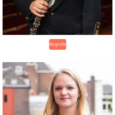
Biografie